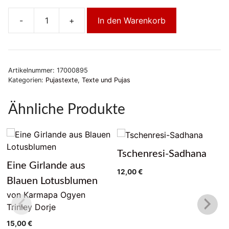
-
+
In den Warenkorb
Die
37
Übungen
eines
Artikelnummer:
17000895
Bodhisattvas
Kategorien:
Pujastexte
,
Texte und Pujas
Menge
Ähnliche Produkte
Tschenresi-Sadhana
Eine Girlande aus
12,00
€
Blauen Lotusblumen
von Karmapa Ogyen
Trinley Dorje
15,00
€