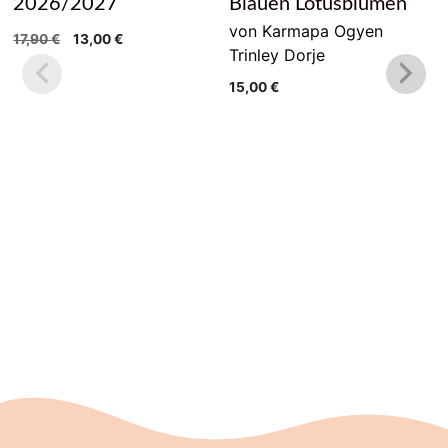
2026/2027
Blauen Lotusblumen
von Karmapa Ogyen
Ursprünglicher
Aktueller
17,90
€
13,00
€
Trinley Dorje
Preis
Preis
war:
ist:
15,00
€
17,90 €
13,00 €.