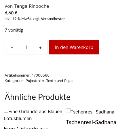
von Tenga Rinpoche
6,60
€
inkl. 19 % MwSt.
zzgl.
Versandkosten
7 vorrätig
In den Warenkorb
Mahamudra-
Ngöndro
Teil
2
Artikelnummer:
17000566
-
Kategorien:
Pujastexte
,
Texte und Pujas
Mandala-
Darbringung
Ähnliche Produkte
Menge
Tschenresi-Sadhana
Eine Girlande aus