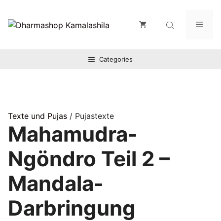
Zum
Inhalt
Men
springen
Categories
Texte und Pujas
/ Pujastexte
Mahamudra-
Ngöndro Teil 2 –
Mandala-
Darbringung