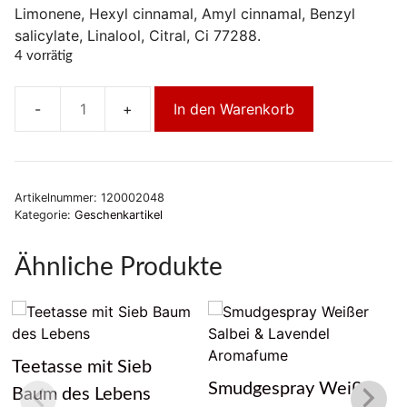
Limonene, Hexyl cinnamal, Amyl cinnamal, Benzyl
salicylate, Linalool, Citral, Ci 77288.
4 vorrätig
In den Warenkorb
Natürliche
Marseille
Seife
mit
Artikelnummer:
120002048
Aloe
Kategorie:
Geschenkartikel
Vera
Menge
Ähnliche Produkte
Teetasse mit Sieb
Smudgespray Weißer
Baum des Lebens