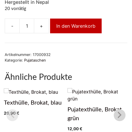
Hergestellt in Nepal
20 vorrätig
-
+
In den Warenkorb
Pujatexthülle,
Texthülle,
Brokat
rot
Artikelnummer:
17000932
Menge
Kategorie:
Pujataschen
Ähnliche Produkte
Texthülle, Brokat, blau
Pujatexthülle, Brokat
20,90
€
grün
12,00
€