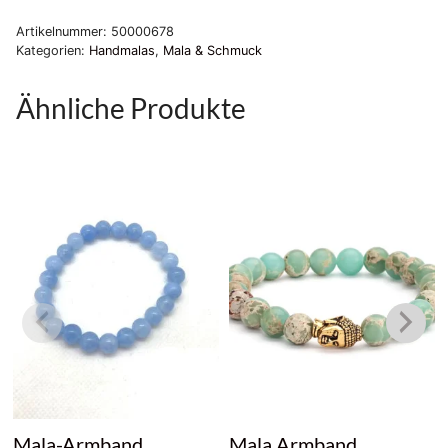
Ractu-
Artikelnummer:
50000678
Samen
Kategorien:
Handmalas
,
Mala & Schmuck
Menge
Ähnliche Produkte
Mala-Armband
Mala Armband,