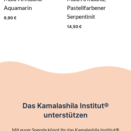
Aquamarin
Pastellfarbener
Serpentinit
9,90
€
14,50
€
Das Kamalashila Institut®
unterstützen
Mit eurer Spende könnt ihr das Kamalashila Institut®