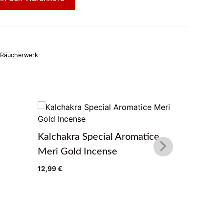
,Räucherwerk
e
Mila Inc
Kalchakra Special Aromatice
4,80
€
Meri Gold Incense
12,99
€