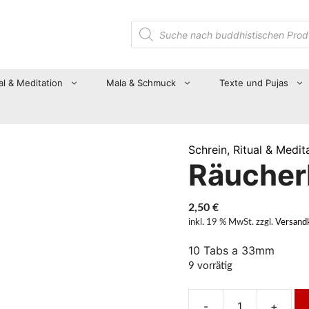
Suche
nach
Produkten
al & Meditation
Mala & Schmuck
Texte und Pujas
Schrein, Ritual & Medit
Räucher
2,50
€
inkl. 19 % MwSt.
zzgl.
Versand
10 Tabs a 33mm
9 vorrätig
-
+