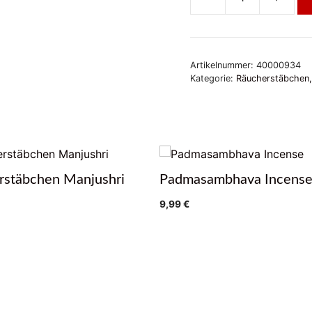
Räucherkohle
Menge
Artikelnummer:
40000934
Kategorie:
Räucherstäbchen
rstäbchen Manjushri
Padmasambhava Incens
9,99
€