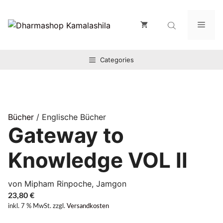
Zum
Inhalt
Men
springen
Categories
Bücher
/ Englische Bücher
Gateway to
Knowledge VOL II
von Mipham Rinpoche, Jamgon
23,80
€
inkl. 7 % MwSt.
zzgl.
Versandkosten