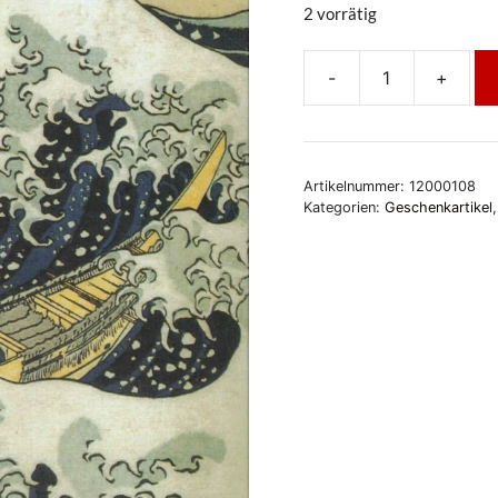
2 vorrätig
-
+
Blankbook,
Notizbuch
The
Great
Artikelnummer:
12000108
Wave
Kategorien:
Geschenkartikel
-
Hokusai
Menge