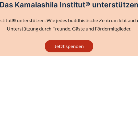
Das Kamalashila Institut® unterstütze
stitut® unterstützen. Wie jedes buddhistische Zentrum lebt auch 
Unterstützung durch Freunde, Gäste und Fördermitglieder.
Jetzt spenden
Dharmashop
Kirchstraße 22a, 56729 Langenfeld
Telefon (+49) 02655 939050,
info@dharmashop.de