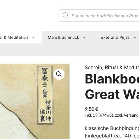
Suche
nach
Produkten
al & Meditation
Mala & Schmuck
Texte und Pujas
Schrein, Ritual & Medit
Blankbo
Great W
9,50
€
inkl. 19 % MwSt.
zzgl.
Versand
klassische Buchbindung
Einlegeblatt ca. 140 l