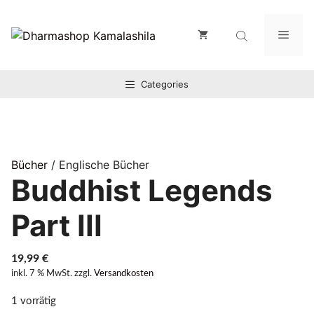
Zum
Inhalt
Men
springen
Categories
Bücher
/ Englische Bücher
Buddhist Legends
Part III
19,99
€
inkl. 7 % MwSt.
zzgl.
Versandkosten
1 vorrätig