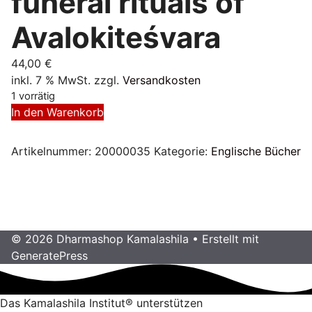
funeral rituals of
Avalokiteśvara
44,00
€
inkl. 7 % MwSt.
zzgl.
Versandkosten
1 vorrätig
Illuminating
In den Warenkorb
Sunshine:
Buddhist
Artikelnummer:
20000035
Kategorie:
Englische Bücher
funeral
rituals
of
Avalokiteśvara
Menge
© 2026 Dharmashop Kamalashila
• Erstellt mit
GeneratePress
Das Kamalashila Institut® unterstützen