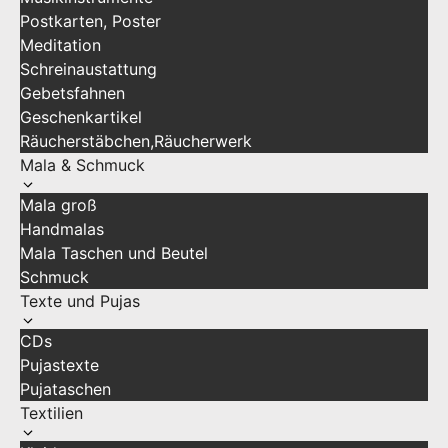
Postkarten, Poster
Meditation
Schreinaustattung
Gebetsfahnen
Geschenkartikel
Räucherstäbchen,Räucherwerk
Mala & Schmuck
Mala groß
Handmalas
Mala Taschen und Beutel
Schmuck
Texte und Pujas
CDs
Pujastexte
Pujataschen
Textilien