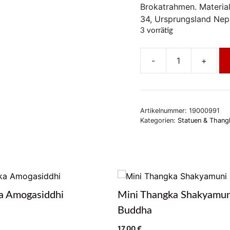
Brokatrahmen. Materia
34, Ursprungsland Nep
3 vorrätig
-
+
Mini
Thangka
Medizinbuddha
Menge
Artikelnummer:
19000991
Kategorien:
Statuen & Thang
a Amogasiddhi
Mini Thangka Shakyamun
Buddha
17,00
€