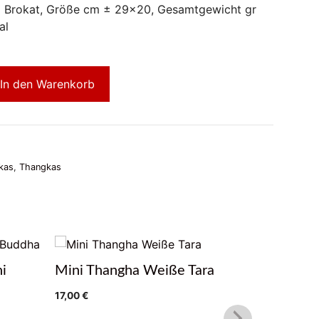
l Brokat, Größe cm ± 29×20, Gesamtgewicht gr
al
In den Warenkorb
kas
,
Thangkas
i
Mini Thangha Weiße Tara
Thangka 
17,00
€
17,00
€