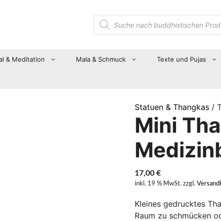
Suche
nach
Produkten
al & Meditation
Mala & Schmuck
Texte und Pujas
Statuen & Thangkas
/ 
Mini Th
Medizin
17,00
€
inkl. 19 % MwSt.
zzgl.
Versand
Kleines gedrucktes Th
Raum zu schmücken ode