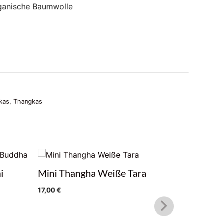
ganische Baumwolle
kas
,
Thangkas
i
Mini Thangha Weiße Tara
Thangka 
17,00
€
17,00
€