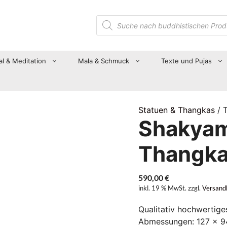
Suche
nach
Produkten
al & Meditation
Mala & Schmuck
Texte und Pujas
Statuen & Thangkas
/ 
Shakyam
Thangka
590,00
€
inkl. 19 % MwSt.
zzgl.
Versand
Qualitativ hochwertige
Abmessungen: 127 x 94 