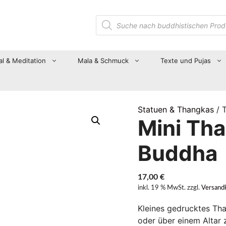
Suche
nach
Produkten
al & Meditation
Mala & Schmuck
Texte und Pujas
Statuen & Thangkas
/ 
Mini Th
Buddha
17,00
€
inkl. 19 % MwSt.
zzgl.
Versand
Kleines gedrucktes Th
oder über einem Altar 