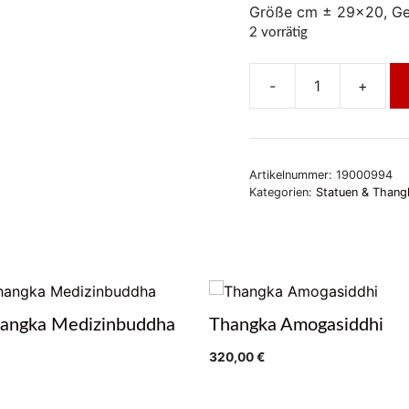
Größe cm ± 29×20, Ge
2 vorrätig
-
+
Mini
Thangka
Shakyamuni
Buddha
Artikelnummer:
19000994
Menge
Kategorien:
Statuen & Thang
hangka Medizinbuddha
Thangka Amogasiddhi
320,00
€