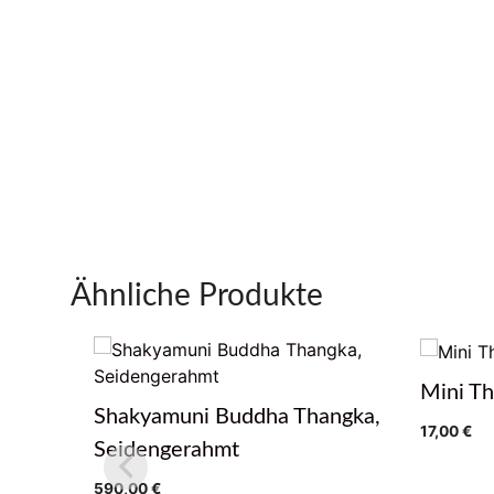
Ähnliche Produkte
Mini T
Shakyamuni Buddha Thangka,
17,00
€
Seidengerahmt
590,00
€