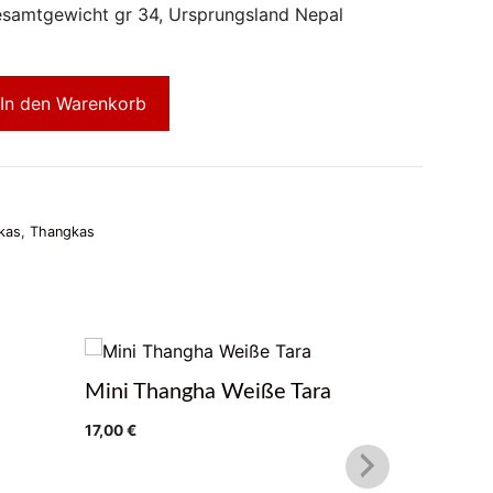
samtgewicht gr 34, Ursprungsland Nepal
In den Warenkorb
kas
,
Thangkas
Mini Thangha Weiße Tara
Thangka 
17,00
€
17,00
€