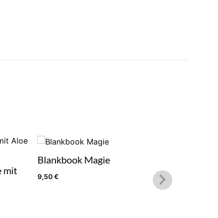
Blankbook Magie
Glas Lot
e mit
9,50
€
10,99
€