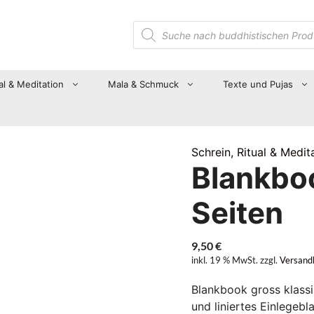
Suche
nach
Produkten
al & Meditation
Mala & Schmuck
Texte und Pujas
Schrein, Ritual & Medit
Blankboo
Seiten
9,50
€
inkl. 19 % MwSt.
zzgl.
Versand
Blankbook gross klass
und liniertes Einlegeb